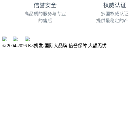
© 2004-
2026
K8凯发-国际大品牌 信誉保障 大额无忧