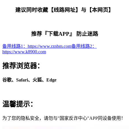
建议同时收藏【线路网址】与【本网页】
推荐『下载APP』 防止迷路
备用线路
1
：
https://www.rznbm.com
备用线路
2
：
https://www.k8900.com
推荐浏览器：
谷歌、Safari、火狐、Edge
温馨提示：
为了您的隐私安全，请勿与"国家反诈中心"APP同设备使用！