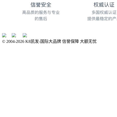
© 2004-
2026
K8凯发-国际大品牌 信誉保障 大额无忧