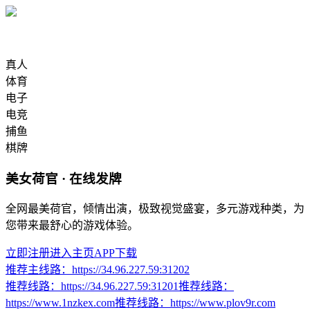
真人
体育
电子
电竞
捕鱼
棋牌
美女荷官 · 在线发牌
全网最美荷官，倾情出演，极致视觉盛宴，多元游戏种类，为
您带来最舒心的游戏体验。
立即注册
进入主页
APP下载
推荐主线路：
https://34.96.227.59:31202
推荐线路：
https://34.96.227.59:31201
推荐线路：
https://www.1nzkex.com
推荐线路：
https://www.plov9r.com