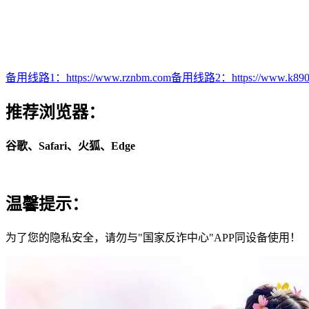
备用线路
1
：
https://www.rznbm.com
备用线路
2
：
https://www.k89
推荐浏览器：
谷歌、Safari、火狐、Edge
温馨提示：
为了您的隐私安全，请勿与"国家反诈中心"APP同设备使用！