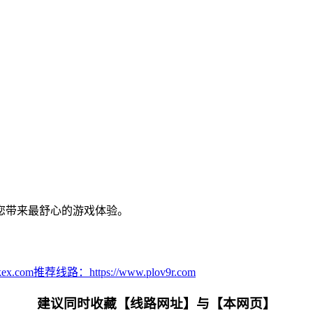
您带来最舒心的游戏体验。
kex.com
推荐线路：
https://www.plov9r.com
建议同时收藏【线路网址】与【本网页】