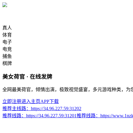
真人
体育
电子
电竞
捕鱼
棋牌
美女荷官 · 在线发牌
全网最美荷官，倾情出演，极致视觉盛宴，多元游戏种类，为
立即注册
进入主页
APP下载
推荐主线路：
https://34.96.227.59:31202
推荐线路：
https://34.96.227.59:31201
推荐线路：
https://www.1nz