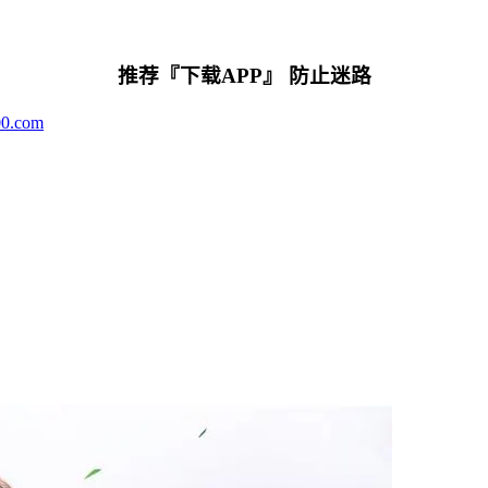
推荐『下载APP』 防止迷路
00.com