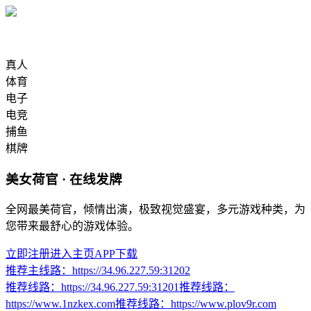
真人
体育
电子
电竞
捕鱼
棋牌
美女荷官 · 在线发牌
全网最美荷官，倾情出演，极致视觉盛宴，多元游戏种类，为
您带来最舒心的游戏体验。
立即注册
进入主页
APP下载
推荐主线路：
https://34.96.227.59:31202
推荐线路：
https://34.96.227.59:31201
推荐线路：
https://www.1nzkex.com
推荐线路：
https://www.plov9r.com