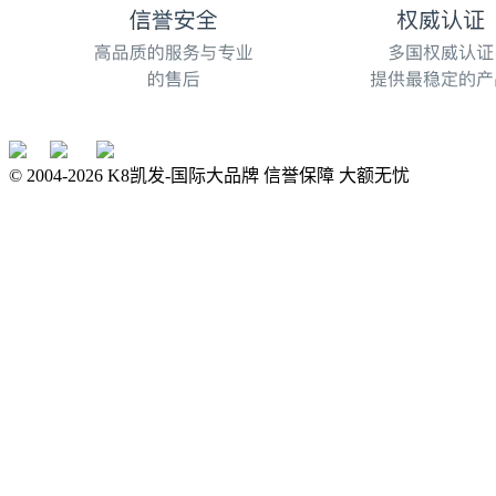
© 2004-
2026
K8凯发-国际大品牌 信誉保障 大额无忧