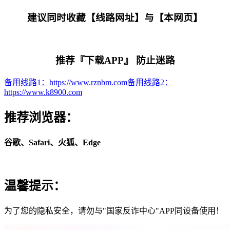
建议同时收藏【线路网址】与【本网页】
推荐『下载APP』 防止迷路
备用线路
1
：
https://www.rznbm.com
备用线路
2
：
https://www.k8900.com
推荐浏览器：
谷歌、Safari、火狐、Edge
温馨提示：
为了您的隐私安全，请勿与"国家反诈中心"APP同设备使用！