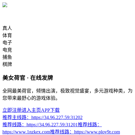
真人
体育
电子
电竞
捕鱼
棋牌
美女荷官 · 在线发牌
全网最美荷官，倾情出演，极致视觉盛宴，多元游戏种类，为
您带来最舒心的游戏体验。
立即注册
进入主页
APP下载
推荐主线路：
https://34.96.227.59:31202
推荐线路：
https://34.96.227.59:31201
推荐线路：
https://www.1nzkex.com
推荐线路：
https://www.plov9r.com